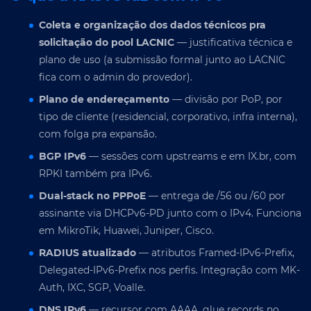
Coleta e organização dos dados técnicos pra
solicitação do pool LACNIC
— justificativa técnica e
plano de uso (a submissão formal junto ao LACNIC
fica com o admin do provedor).
Plano de endereçamento
— divisão por PoP, por
tipo de cliente (residencial, corporativo, infra interna),
com folga pra expansão.
BGP IPv6
— sessões com upstreams e em IX.br, com
RPKI também pra IPv6.
Dual-stack no PPPoE
— entrega de /56 ou /60 por
assinante via DHCPv6-PD junto com o IPv4. Funciona
em MikroTik, Huawei, Juniper, Cisco.
RADIUS atualizado
— atributos Framed-IPv6-Prefix,
Delegated-IPv6-Prefix nos perfis. Integração com MK-
Auth, IXC, SGP, Voalle.
DNS IPv6
— recursor com AAAA, glue records no