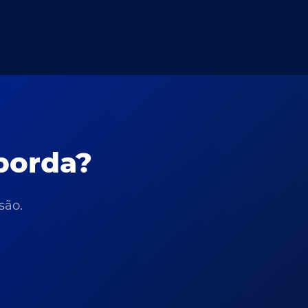
borda?
são.