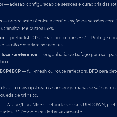
br
— adesão, configuração de sessões e curadoria das rot
o
— negociação técnica e configuração de sessões com C
, trânsito IP e outros ISPs.
xo
— prefix-list, RPKI, max-prefix por sessão. Protege con
s que não deveriam ser aceitas.
local-preference
— engenharia de tráfego para sair pe
tico.
eBGP/iBGP
— full-mesh ou route reflectors, BFD para det
dois ou mais upstreams com engenharia de saída/entrad
ueda de trânsito.
o
— Zabbix/LibreNMS coletando sessões UP/DOWN, prefi
ciados, BGPmon para alertar vazamento.