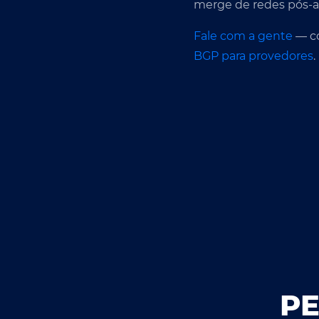
merge de redes pós-a
Fale com a gente
— co
BGP para provedores
.
P