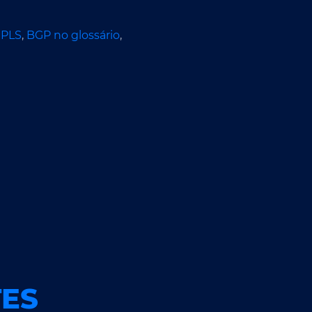
PLS
,
BGP no glossário
,
ES