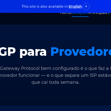
This site is also available in
English
.
×
Home
Soluções
Principais 
GP para
Provedor
Gateway Protocol bem configurado é o que faz a 
provedor funcionar — e o que separa um ISP estáv
que cai toda semana.