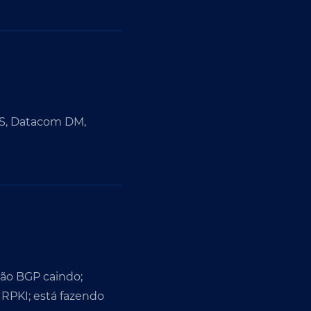
OS, Datacom DM,
são BGP caindo;
 RPKI; está fazendo