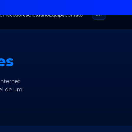
Fornecedores
Glossário
Equipe
Contato
EN
es
internet
el de um