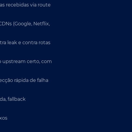
as recebidas via route
DNs (Google, Netflix,
tra leak e contra rotas
lo upstream certo, com
ecção rápida de falha
a, fallback
xos