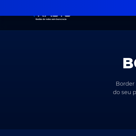
B
Border 
do seu 