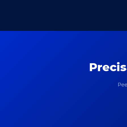
Preci
Pee