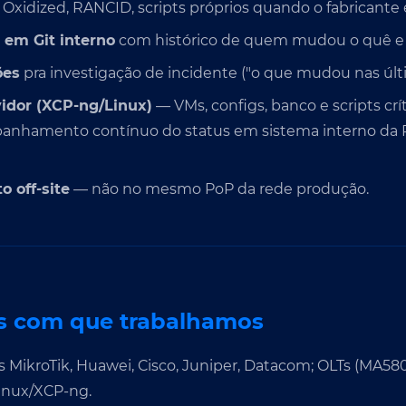
Oxidized, RANCID, scripts próprios quando o fabricante 
em Git interno
com histórico de quem mudou o quê e
ões
pra investigação de incidente ("o que mudou nas últ
idor (XCP-ng/Linux)
— VMs, configs, banco e scripts crít
anhamento contínuo do status em sistema interno da R
 off-site
— não no mesmo PoP da rede produção.
 com que trabalhamos
 MikroTik, Huawei, Cisco, Juniper, Datacom; OLTs (MA580
Linux/XCP-ng.