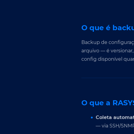
O que é back
Backup de configuraçã
arquivo — é versionar
config disponível quan
O que a RASYS
Coleta automat
— via SSH/SNM