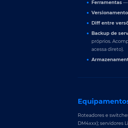
Ferramentas
— 
Versionamento 
Diff entre vers
Backup de serv
próprios. Acomp
acessa direto).
Armazenamento
Equipamentos
Roteadores e switches
DM4xxx); servidores 