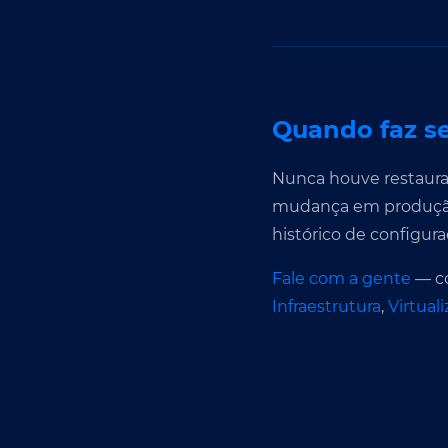
Quando faz se
Nunca houve restaura
mudança em produção 
histórico de configur
Fale com a gente
— co
Infraestrutura
,
Virtual