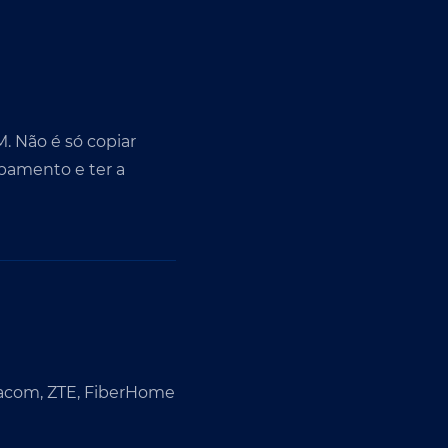
. Não é só copiar
ipamento e ter a
tacom, ZTE, FiberHome