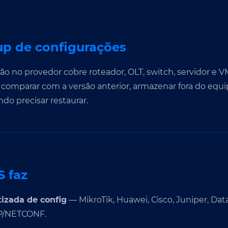
up de configurações
o no provedor cobre roteador, OLT, switch, servidor e VM
, comparar com a versão anterior, armazenar fora do equ
do precisar restaurar.
 faz
izada de config
— MikroTik, Huawei, Cisco, Juniper, Da
P/NETCONF.