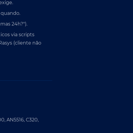
exige.
 quando.
imas 24h?").
icos via scripts
asys (cliente não
0, AN5516, C320,