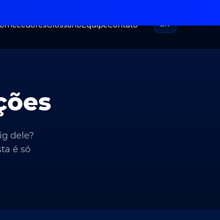
Fornecedores
Glossário
Equipe
Contato
EN
ções
g dele?
ta é só