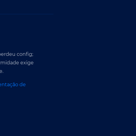
erdeu config;
rmidade exige
e.
ntação de