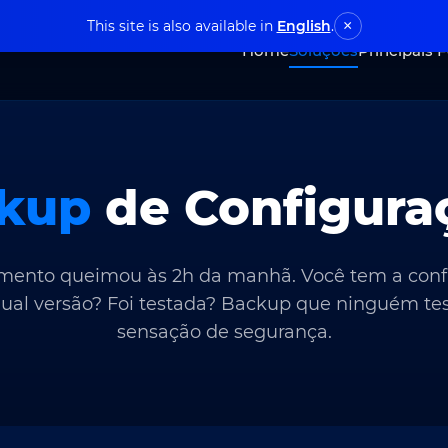
This site is also available in
English
.
×
Home
Soluções
Principais 
kup
de Configura
mento queimou às 2h da manhã. Você tem a confi
ual versão? Foi testada? Backup que ninguém tes
sensação de segurança.